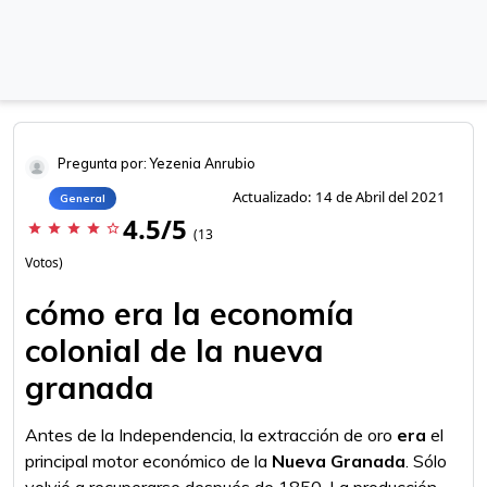
Pregunta por: Yezenia Anrubio
Actualizado: 14 de Abril del 2021
General
4.5/5
star
star
star
star
star_border
(13
Votos)
cómo era la economía
colonial de la nueva
granada
Antes de la Independencia, la extracción de oro
era
el
principal motor económico de la
Nueva Granada
. Sólo