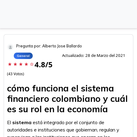
Pregunta por: Alberto Jose Ballardo
Actualizado: 28 de Marzo del 2021
General
4.8/5
star
star
star
star
star_border
(43 Votos)
cómo funciona el sistema
financiero colombiano y cuál
es su rol en la economía
El
sistema
está integrado por el conjunto de
autoridades e instituciones que gobiernan, regulan y