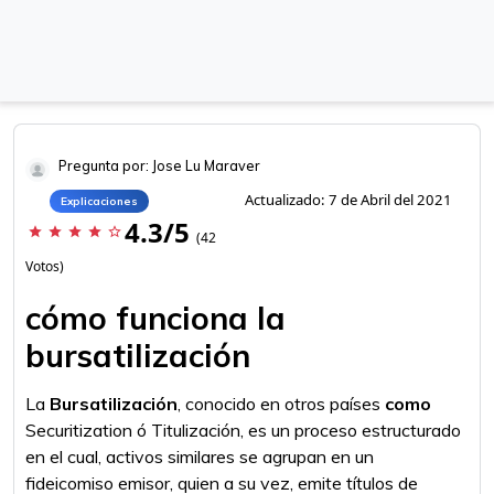
Pregunta por: Jose Lu Maraver
Actualizado: 7 de Abril del 2021
Explicaciones
4.3/5
star
star
star
star
star_border
(42
Votos)
cómo funciona la
bursatilización
La
Bursatilización
, conocido en otros países
como
Securitization ó Titulización, es un proceso estructurado
en el cual, activos similares se agrupan en un
fideicomiso emisor, quien a su vez, emite títulos de