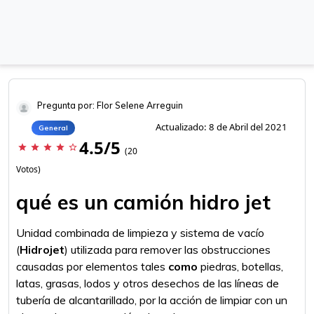
Pregunta por: Flor Selene Arreguin
Actualizado: 8 de Abril del 2021
General
4.5/5
star
star
star
star
star_border
(20
Votos)
qué es un camión hidro jet
Unidad combinada de limpieza y sistema de vacío
(
Hidrojet
) utilizada para remover las obstrucciones
causadas por elementos tales
como
piedras, botellas,
latas, grasas, lodos y otros desechos de las líneas de
tubería de alcantarillado, por la acción de limpiar con un