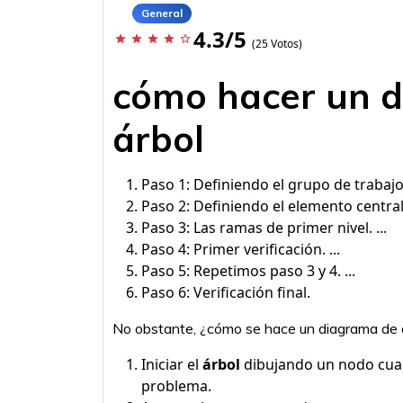
General
4.3/5
star
star
star
star
star_border
(25 Votos)
cómo hacer un 
árbol
Paso 1: Definiendo el grupo de trabajo. 
Paso 2: Definiendo el elemento central. 
Paso 3: Las ramas de primer nivel. ...
Paso 4: Primer verificación. ...
Paso 5: Repetimos paso 3 y 4. ...
Paso 6: Verificación final.
No obstante, ¿cómo se hace un diagrama de 
Iniciar el
árbol
dibujando un nodo cuad
problema.