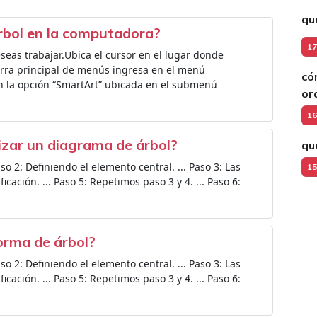
qu
rbol en la computadora?
17
eas trabajar.Ubica el cursor en el lugar donde
arra principal de menús ingresa en el menú
có
en la opción “SmartArt” ubicada en el submenú
or
16
lizar un diagrama de árbol?
qu
so 2: Definiendo el elemento central. ... Paso 3: Las
15
icación. ... Paso 5: Repetimos paso 3 y 4. ... Paso 6:
orma de árbol?
so 2: Definiendo el elemento central. ... Paso 3: Las
icación. ... Paso 5: Repetimos paso 3 y 4. ... Paso 6: