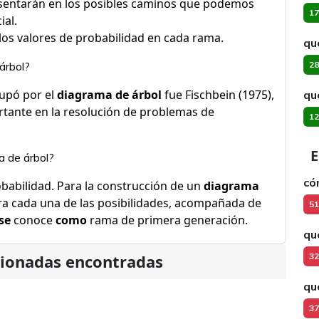
entarán en los posibles caminos que podemos
17
ial.
 los valores de probabilidad en cada rama.
qu
árbol?
28
upó por el
diagrama de árbol
fue Fischbein (1975),
qu
tante en la resolución de problemas de
12
E
a de árbol?
có
obabilidad. Para la construcción de un
diagrama
a cada una de las posibilidades, acompañada de
51
se
conoce
como
rama de primera generación.
qu
cionadas encontradas
32
qu
37