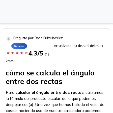
Pregunta por: Rosa Erika Iba%ez
Actualizado: 13 de Abril del 2021
General
4.3/5
star
star
star
star
star_border
(13
Votos)
cómo se calcula el ángulo
entre dos rectas
Para
calcular el ángulo entre dos rectas
, utilizamos
la fórmula del producto escalar, de la que podemos
despejar cos(α). Una vez que hemos hallado el valor de
cos(α), haciendo uso de nuestra calculadora podemos