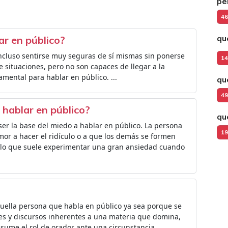
pe
46
qu
ar en público?
incluso sentirse muy seguras de sí mismas sin ponerse
14
 situaciones, pero no son capaces de llegar a la
amental para hablar en público. ...
qu
49
 hablar en público?
qu
ser la base del miedo a hablar en público. La persona
19
emor a hacer el ridículo o a que los demás se formen
 lo que suele experimentar una gran ansiedad cuando
uella persona que habla en público ya sea porque se
nes y discursos inherentes a una materia que domina,
asume el rol de orador ante una circunstancia