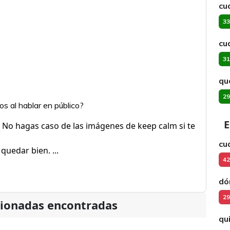
cu
33
cu
31
qu
29
os al hablar en público?
E
No hagas caso de las imágenes de keep calm si te
cu
quedar bien. ...
42
dó
29
cionadas encontradas
qu