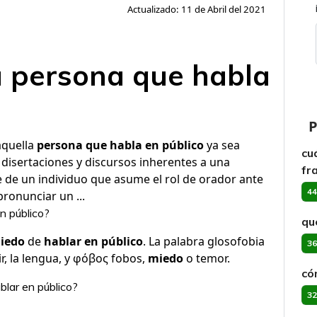
Actualizado: 11 de Abril del 2021
a persona que habla
P
aquella
persona que habla en público
ya sea
cu
 disertaciones y discursos inherentes a una
fr
 de un individuo que asume el rol de orador ante
44
pronunciar un ...
en público?
qu
iedo
de
hablar en público
. La palabra glosofobia
36
r, la lengua, y φόβος fobos,
miedo
o temor.
có
lar en público?
32