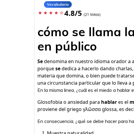
Vocabulario
4.8/5
star
star
star
star
star_border
(21 Votos)
cómo se llama l
en público
Se
denomina en nuestro idioma orador a 
porque
se
dedica a hacerlo dando charlas,
materia que domina, o bien puede tratarse
una circunstancia particular que lo lleva a 
En la misma linea, ¿cuál es el miedo a hablar 
Glosofobia o ansiedad para
hablar
es el
m
proviene del griego γλῶσσα glossa, es deci
En consecuencia, ¿qué se debe hacer para hab
Muestra naturalidad.