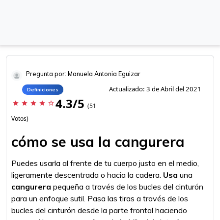
Pregunta por: Manuela Antonia Eguizar
Actualizado: 3 de Abril del 2021
Definiciones
4.3/5
star
star
star
star
star_border
(51
Votos)
cómo se usa la cangurera
Puedes usarla al frente de tu cuerpo justo en el medio,
ligeramente descentrada o hacia la cadera.
Usa
una
cangurera
pequeña a través de los bucles del cinturón
para un enfoque sutil. Pasa las tiras a través de los
bucles del cinturón desde la parte frontal haciendo