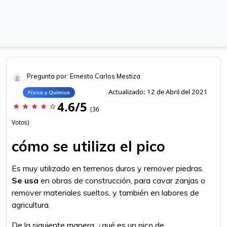
Pregunta por: Ernesto Carlos Mestiza
Actualizado: 12 de Abril del 2021
Física y Química
4.6/5
star
star
star
star
star_border
(36
Votos)
cómo se utiliza el pico
Es muy utilizado en terrenos duros y remover piedras.
Se usa
en obras de construcción, para cavar zanjas o
remover materiales sueltos, y también en labores de
agricultura.
De la siguiente manera, ¿qué es un pico de