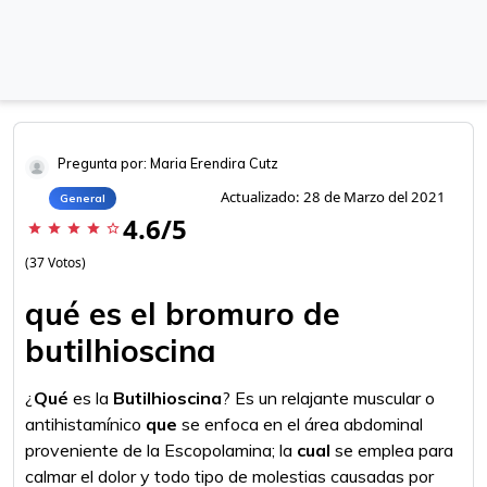
Pregunta por: Maria Erendira Cutz
Actualizado: 28 de Marzo del 2021
General
4.6/5
star
star
star
star
star_border
(37 Votos)
qué es el bromuro de
butilhioscina
¿
Qué
es la
Butilhioscina
? Es un relajante muscular o
antihistamínico
que
se enfoca en el área abdominal
proveniente de la Escopolamina; la
cual
se emplea para
calmar el dolor y todo tipo de molestias causadas por