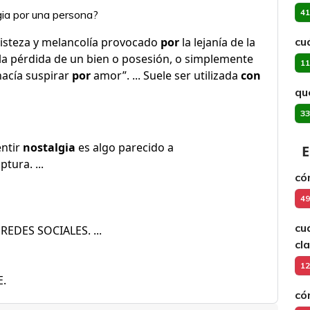
41
gia por una persona?
risteza y melancolía provocado
por
la lejanía de la
cu
o la pérdida de un bien o posesión, o simplemente
11
hacía suspirar
por
amor”. ... Suele ser utilizada
con
qu
33
entir
nostalgia
es algo parecido a
E
tura. ...
có
49
cu
REDES SOCIALES. ...
cl
12
E.
có