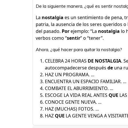
De la siguiente manera, ¿qué es sentir nostal
La
nostalgia
es un sentimiento de pena, t
patria, la ausencia de los seres queridos 
del pasado.
Por
ejemplo: “La
nostalgia
lo 
verbos como “
sentir
” o “tener”.
Ahora, ¿qué hacer para quitar la nostalgia?
CELEBRA 24 HORAS
DE NOSTALGIA
. S
autocompadecerse después
de
una rup
HAZ UN PROGRAMA. ...
ENCUENTRA UN ESPACIO FAMILIAR. ...
COMBATE EL ABURRIMIENTO. ...
ESCOGE LA VIDA REAL ANTES
QUE
LAS 
CONOCE GENTE NUEVA. ...
HAZ (MUCHAS) FOTOS. ...
HAZ
QUE
LA GENTE VENGA A VISITART