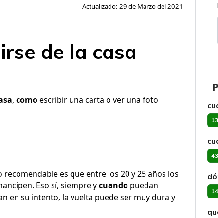
Actualizado: 29 de Marzo del 2021
irse de la casa
P
asa
,
como
escribir una carta o ver una foto
cu
13
cu
43
o recomendable es que entre los 20 y 25 años los
dó
mancipen. Eso sí, siempre y
cuando
puedan
14
an en su intento, la vuelta puede ser muy dura y
qu