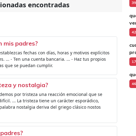
cionadas encontradas
39
qu
ve
42
on mis padres?
cu
pr
establezcas fechas con días, horas y motivos explícitos
. ... - Ten una cuenta bancaria. ... - Haz tus propios
17
etas que se puedan cumplir.
qu
steza y nostalgia?
46
ndemos por tristeza una reacción emocional que se
ícil. ... La tristeza tiene un carácter esporádico,
palabra nostalgia deriva del griego clásico nostos
 padres?