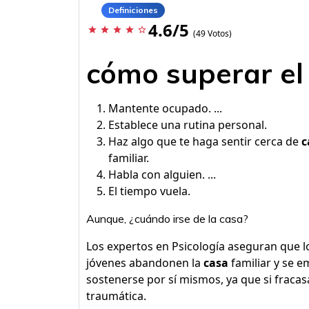
Definiciones
4.6/5
star
star
star
star
star_border
(49 Votos)
cómo superar el 
Mantente ocupado. ...
Establece una rutina personal.
Haz algo que te haga sentir cerca de
c
familiar.
Habla con alguien. ...
El tiempo vuela.
Aunque, ¿cuándo irse de la casa?
Los expertos en Psicología aseguran que l
jóvenes abandonen la
casa
familiar y se e
sostenerse por sí mismos, ya que si fracas
traumática.