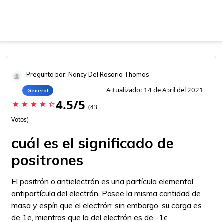
Pregunta por: Nancy Del Rosario Thomas
Actualizado: 14 de Abril del 2021
General
4.5/5
star
star
star
star
star_border
(43
Votos)
cuál es el significado de
positrones
El positrón o antielectrón es una partícula elemental,
antipartícula del electrón. Posee la misma cantidad de
masa y espín que el electrón; sin embargo, su carga es
de 1e, mientras que la del electrón es de -1e.