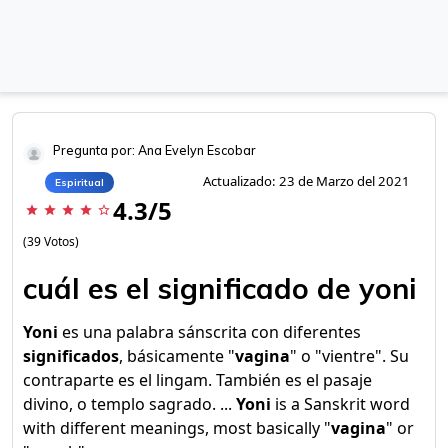
Pregunta por: Ana Evelyn Escobar
Actualizado: 23 de Marzo del 2021
Espiritual
4.3/5
star
star
star
star
star_border
(39 Votos)
cuál es el significado de yoni
Yoni
es una palabra sánscrita con diferentes
significados
, básicamente "
vagina
" o "vientre". Su
contraparte es el lingam. También es el pasaje
divino, o templo sagrado. ...
Yoni
is a Sanskrit word
with different meanings, most basically "
vagina
" or