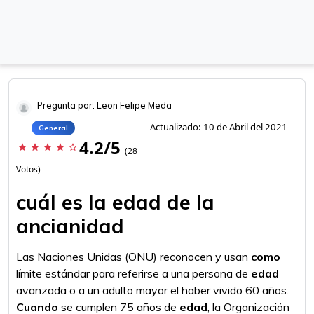
Pregunta por: Leon Felipe Meda
Actualizado: 10 de Abril del 2021
General
4.2/5
star
star
star
star
star_border
(28
Votos)
cuál es la edad de la
ancianidad
Las Naciones Unidas (ONU) reconocen y usan
como
límite estándar para referirse a una persona de
edad
avanzada o a un adulto mayor el haber vivido 60 años.
Cuando
se cumplen 75 años de
edad
, la Organización