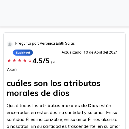
Pregunta por: Veronica Edith Salas
Actualizado: 10 de Abril del 2021
Espiritual
4.5/5
star
star
star
star
star_border
(20
Votos)
cuáles son los atributos
morales de dios
Quizá todos los
atributos morales de Dios
están
encerrados en estos dos: su santidad y su amor. En su
santidad Él es inalcanzable; en su amor Él nos alcanza
a nosotros. En su santidad es trascendente, en su amor