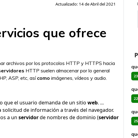
Actualizado: 14 de Abril del 2021
ervicios que ofrece
P
ar archivos por los protocolos HTTP y HTTPS hacia
qu
servidores
HTTP suelen almacenar por lo general
23
HP, ASP, etc, así
como
imágenes, vídeos y audio.
qu
22
do que el usuario demanda de un sitio
web
. ...
a solicitud de información a través del navegador.
qu
tos a un
servidor
de nombres de dominio (
servidor
25
qu