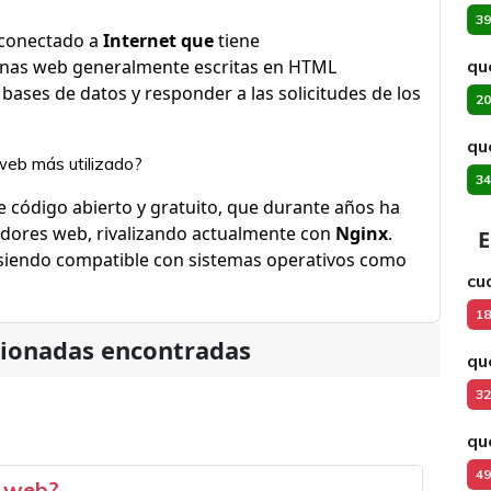
39
conectado a
Internet que
tiene
inas web generalmente escritas en HTML
qu
 bases de datos y responder a las solicitudes de los
20
qu
 web más utilizado?
34
 código abierto y gratuito, que durante años ha
vidores web, rivalizando actualmente con
Nginx
.
E
siendo compatible con sistemas operativos como
cu
18
cionadas encontradas
qu
32
qu
49
s web?