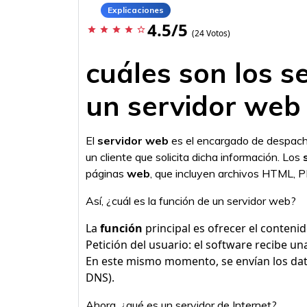
Explicaciones
4.5/5
star
star
star
star
star_border
(24 Votos)
cuáles son los s
un servidor web
El
servidor web
es el encargado de despach
un cliente que solicita dicha información. Los
páginas
web
, que incluyen archivos HTML, P
Así, ¿cuál es la función de un servidor web?
La
función
principal es ofrecer el conteni
Petición del usuario: el software recibe un
En este mismo momento, se envían los da
DNS).
Ahora, ¿qué es un servidor de Internet?