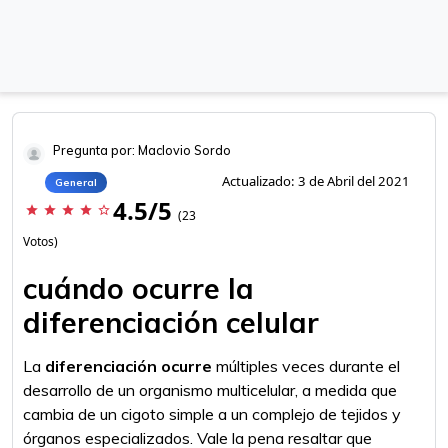
Pregunta por: Maclovio Sordo
Actualizado: 3 de Abril del 2021
General
4.5/5
star
star
star
star
star_border
(23
Votos)
cuándo ocurre la
diferenciación celular
La
diferenciación ocurre
múltiples veces durante el
desarrollo de un organismo multicelular, a medida que
cambia de un cigoto simple a un complejo de tejidos y
órganos especializados. Vale la pena resaltar que