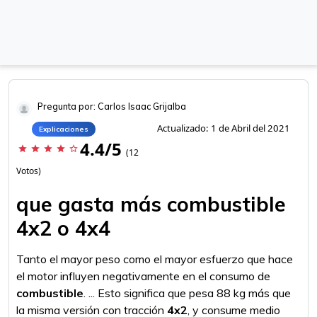
Pregunta por: Carlos Isaac Grijalba
Actualizado: 1 de Abril del 2021
Explicaciones
4.4/5
star
star
star
star
star_border
(12
Votos)
que gasta más combustible
4x2 o 4x4
Tanto el mayor peso como el mayor esfuerzo que hace
el motor influyen negativamente en el consumo de
combustible
. ... Esto significa que pesa 88 kg más que
la misma versión con tracción
4x2
, y consume medio