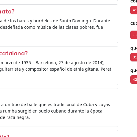
có
hata?
41
a de los bares y burdeles de Santo Domingo. Durante
cu
, desdeñada como música de las clases pobres, fue
11
qu
 catalana?
31
e marzo de 1935 – Barcelona, 27 de agosto de 2014),
uitarrista y compositor español de etnia gitana. Peret
qu
42
a un tipo de baile que es tradicional de Cuba y cuyas
e la rumba surgió en suelo cubano durante la época
 de raza negra.
ile?