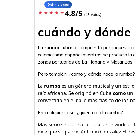
Definiciones
4.8/5
star
star
star
star
star_border
(43 Votos)
cuándo y dónde 
La
rumba
cubana, compuesta por toques, ca
colonialismo español mientras se producía la 
zonas portuarias de La Habana y Matanzas, y
Pero también, ¿cómo y dónde nace la rumba?
La
rumba
es un género musical y un estil
raíz africana. Se originó en Cuba
como
un b
convertido en el baile más clásico de los b
En cualquier caso, ¿quién creó la rumba?
Más serio se pone a la hora de reivindicar l
dice que su padre, Antonio González El Pesc