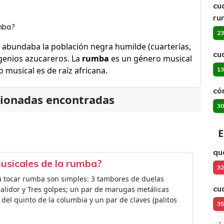
cu
ru
mba?
23
 abundaba la población negra humilde (cuarterías,
cu
ngenios azucareros. La
rumba
es un género musical
 musical es de raíz africana.
13
có
cionadas encontradas
30
E
qu
usicales de la rumba?
32
 tocar rumba son simples: 3 tambores de duelas
cu
alidor y Tres golpes; un par de marugas metálicas
del quinto de la columbia y un par de claves (palitos
35