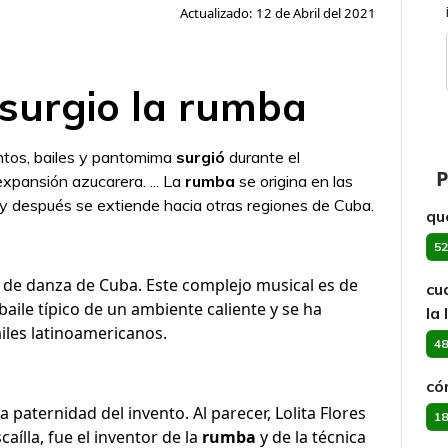
Actualizado: 12 de Abril del 2021
surgio la rumba
ntos, bailes y pantomima
surgió
durante el
P
expansión azucarera. ... La
rumba
se origina en las
 después se extiende hacia otras regiones de Cuba.
qu
52
o de danza de Cuba. Este complejo musical es de
cu
aile típico de un ambiente caliente y se ha
la
ailes latinoamericanos.
48
có
a paternidad del invento. Al parecer, Lolita Flores
18
aílla, fue el inventor de la
rumba
y de la técnica