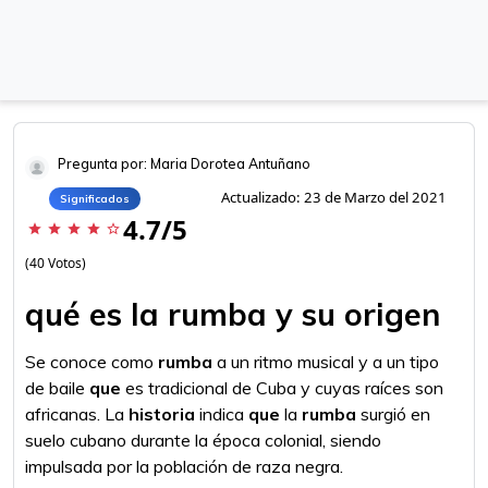
Pregunta por: Maria Dorotea Antuñano
Actualizado: 23 de Marzo del 2021
Significados
4.7/5
star
star
star
star
star_border
(40 Votos)
qué es la rumba y su origen
Se conoce como
rumba
a un ritmo musical y a un tipo
de baile
que
es tradicional de Cuba y cuyas raíces son
africanas. La
historia
indica
que
la
rumba
surgió en
suelo cubano durante la época colonial, siendo
impulsada por la población de raza negra.