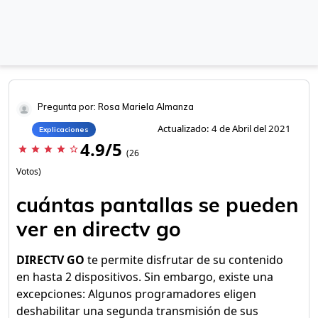
Pregunta por: Rosa Mariela Almanza
Actualizado: 4 de Abril del 2021
Explicaciones
4.9/5
star
star
star
star
star_border
(26
Votos)
cuántas pantallas se pueden
ver en directv go
DIRECTV GO
te permite disfrutar de su contenido
en hasta 2 dispositivos. Sin embargo, existe una
excepciones: Algunos programadores eligen
deshabilitar una segunda transmisión de sus