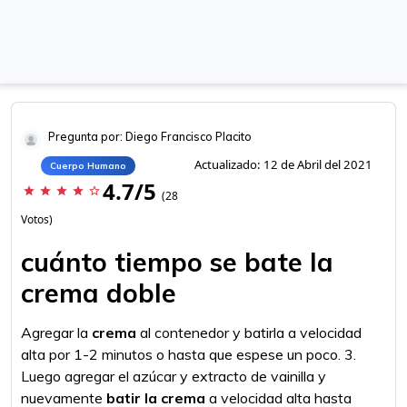
Pregunta por: Diego Francisco Placito
Actualizado: 12 de Abril del 2021
Cuerpo Humano
4.7/5
star
star
star
star
star_border
(28
Votos)
cuánto tiempo se bate la
crema doble
Agregar la
crema
al contenedor y batirla a velocidad
alta por 1-2 minutos o hasta que espese un poco. 3.
Luego agregar el azúcar y extracto de vainilla y
nuevamente
batir la crema
a velocidad alta hasta