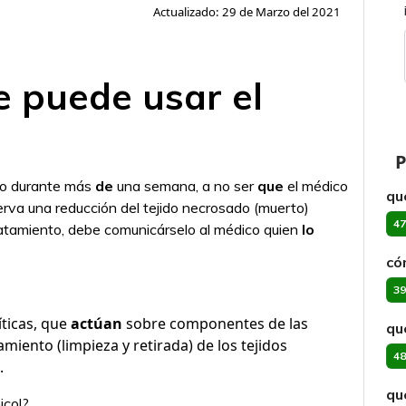
Actualizado: 29 de Marzo del 2021
e puede usar el
P
to durante más
de
una semana, a no ser
que
el médico
qu
rva una reducción del tejido necrosado (muerto)
47
atamiento, debe comunicárselo al médico quien
lo
có
39
íticas, que
actúan
sobre componentes de las
qu
damiento (limpieza y retirada) de los tejidos
48
.
qu
icol?