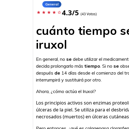
General
4.3/5
star
star
star
star
star_border
(43 Votos)
cuánto tiempo s
iruxol
En general, no
se
debe utilizar el medicamen
decida prolongarlo más
tiempo
. Si no
se
obse
después
de
14 días desde el comienzo del tr
interrumpirá y sustituirá por otro.
Ahora, ¿cómo actúa el Iruxol?
Los principios activos son enzimas proteol
úlceras de la piel. Se utiliza para el desbri
necrosados (muertos) en úlceras cutáneas
Pero entonces, ¿qué es colagenasa cloranfen