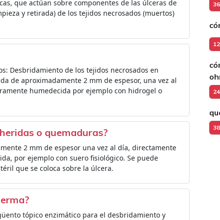
ticas, que actúan sobre componentes de las úlceras de
36
impieza y retirada) de los tejidos necrosados (muertos)
có
12
có
s: Desbridamiento de los tejidos necrosados en
o
ada de aproximadamente 2 mm de espesor, una vez al
igeramente humedecida por ejemplo con hidrogel o
24
qu
38
s heridas o quemaduras?
mente 2 mm de espesor una vez al día, directamente
da, por ejemplo con suero fisiológico. Se puede
éril que se coloca sobre la úlcera.
derma?
ento tópico enzimático para el desbridamiento y