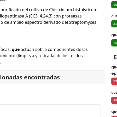
20
o purificado del cultivo de Clostridium histolyticum.
diopeptidasa A (EC3. 4.24.3) con proteasas
cu
co de amplio espectro derivado del Streptomyces
31
qué
26
ticas,
que
actúan sobre componentes de las
damiento (limpieza y retirada) de los tejidos
E
.
qu
ép
cionadas encontradas
33
cu
28
qu