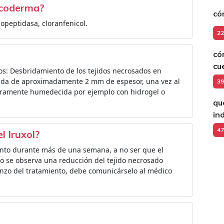
lcoderma?
có
opeptidasa, cloranfenicol.
22
có
cu
s: Desbridamiento de los tejidos necrosados en
ada de aproximadamente 2 mm de espesor, una vez al
39
igeramente humedecida por ejemplo con hidrogel o
qu
in
47
l Iruxol?
ento durante más de una semana, a no ser que el
o se observa una reducción del tejido necrosado
nzo del tratamiento, debe comunicárselo al médico