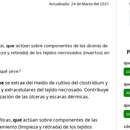
Actualizado: 24 de Marzo del 2021
as,
que
actúan sobre componentes de las úlceras de
P
pieza y retirada) de los tejidos necrosados (muertos) en
qu
 qué sirve?
11
ue
se extrae del medio de cultivo del clostridium y
qu
s y extracelulares del tejido necrosado. Contribuye
22
ización de las úlceras y escaras dérmicas.
qu
11
ticas,
que
actúan sobre componentes de las
có
damiento (limpieza y retirada) de los tejidos