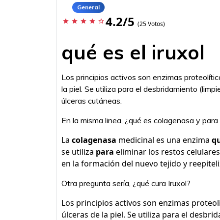
General
4.2/5
star
star
star
star
star_border
(25 Votos)
qué es el iruxol
Los principios activos son enzimas proteolític
la piel. Se utiliza para el desbridamiento (lim
úlceras cutáneas.
En la misma linea, ¿qué es colagenasa y para
La
colagenasa
medicinal es una enzima
q
se utiliza
para
eliminar los restos celulare
en la formación del nuevo tejido y reepitel
Otra pregunta sería, ¿qué cura Iruxol?
Los principios activos son enzimas proteolí
úlceras de la piel. Se utiliza para el desbri