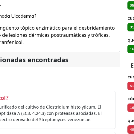
.
35
omada Ulcoderma?
cu
ngüento tópico enzimático para el desbridamiento
31
o de lesiones dérmicas postraumáticas y tróficas,
qu
ranfenicol.
16
cionadas encontradas
E
cu
51
ol?
có
urificado del cultivo de Clostridium histolyticum. El
16
eptidasa A (EC3. 4.24.3) con proteasas asociadas. El
spectro derivado del Streptomyces venezuelae.
qu
49