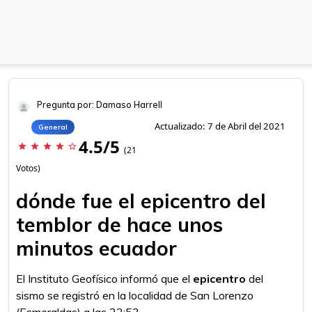
Pregunta por: Damaso Harrell
Actualizado: 7 de Abril del 2021
General
4.5/5
star
star
star
star
star_border
(21
Votos)
dónde fue el epicentro del
temblor de hace unos
minutos ecuador
El Instituto Geofísico informó que el
epicentro
del
sismo se registró en la localidad de San Lorenzo