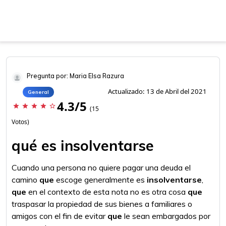
Pregunta por: Maria Elsa Razura
Actualizado: 13 de Abril del 2021
General
4.3/5
star
star
star
star
star_border
(15
Votos)
qué es insolventarse
Cuando una persona no quiere pagar una deuda el
camino
que
escoge generalmente es
insolventarse
,
que
en el contexto de esta nota no es otra cosa
que
traspasar la propiedad de sus bienes a familiares o
amigos con el fin de evitar
que
le sean embargados por