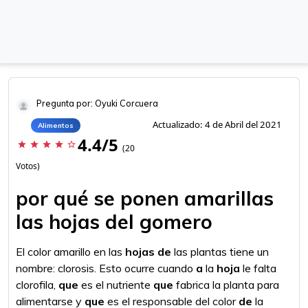
Pregunta por: Oyuki Corcuera
Actualizado: 4 de Abril del 2021
Alimentos
4.4/5
star
star
star
star
star_border
(20
Votos)
por qué se ponen amarillas
las hojas del gomero
El color amarillo en las
hojas de
las plantas tiene un
nombre: clorosis. Esto ocurre cuando
a
la
hoja
le falta
clorofila,
que
es el nutriente
que
fabrica la planta para
alimentarse y
que
es el responsable del color
de
la