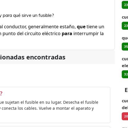
23
para qué sirve un fusible?
cu
al conductor, generalmente estaño,
que
tiene un
23
 punto del circuito eléctrico
para
interrumpir la
qu
35
cionadas encontradas
cu
el
32
E
?
cuá
que sujetan el fusible en su lugar. Desecha el fusible
de
 y conecta los cables. Vuelve a montar el aparato y
20