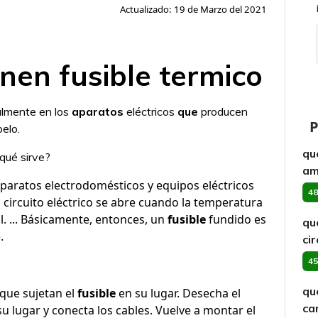
Actualizado: 19 de Marzo del 2021
nen fusible termico
lmente en los
aparatos
eléctricos
que
producen
P
elo.
qu
 qué sirve?
am
paratos electrodomésticos y equipos eléctricos
48
l circuito eléctrico se abre cuando la temperatura
. ... Básicamente, entonces, un
fusible
fundido es
qu
.
cir
45
qu
 que sujetan el
fusible
en su lugar. Desecha el
ca
u lugar y conecta los cables. Vuelve a montar el