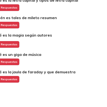
 es la letra capital y tipos de letra capital
 Respuestas
ién es tales de mileto resumen
 Respuestas
é es la magia según autores
 Respuestas
é es un giga de música
 Respuestas
é es la jaula de faraday y que demuestra
 Respuestas