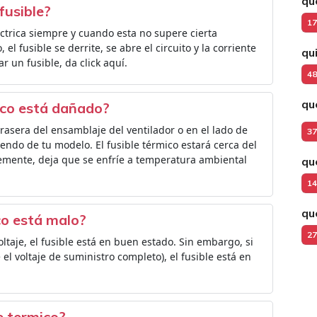
qué
fusible?
17
léctrica siempre y cuando esta no supere cierta
 el fusible se derrite, se abre el circuito y la corriente
qu
 un fusible, da click aquí.
48
qu
ico está dañado?
trasera del ensamblaje del ventilador o en el lado de
37
endo de tu modelo. El fusible térmico estará cerca del
temente, deja que se enfríe a temperatura ambiental
qu
14
qu
co está malo?
27
oltaje, el fusible está en buen estado. Sin embargo, si
el voltaje de suministro completo), el fusible está en
le termico?