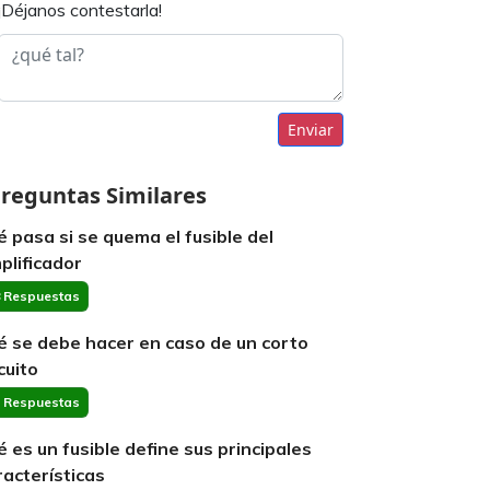
¡Déjanos contestarla!
Enviar
reguntas Similares
é pasa si se quema el fusible del
plificador
 Respuestas
é se debe hacer en caso de un corto
cuito
 Respuestas
é es un fusible define sus principales
racterísticas