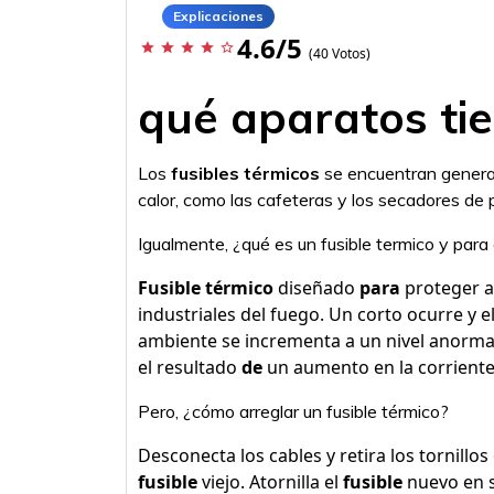
Explicaciones
4.6/5
star
star
star
star
star_border
(40 Votos)
qué aparatos tie
Los
fusibles térmicos
se encuentran genera
calor, como las cafeteras y los secadores de p
Igualmente, ¿qué es un fusible termico y para
Fusible térmico
diseñado
para
proteger a
industriales del fuego. Un corto ocurre y e
ambiente se incrementa a un nivel anormal
el resultado
de
un aumento en la corriente
Pero, ¿cómo arreglar un fusible térmico?
Desconecta los cables y retira los tornillos
fusible
viejo. Atornilla el
fusible
nuevo en s