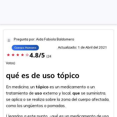
Pregunta por: Aida Fabiola Baldomero
Actualizado: 1 de Abril del 2021
Cuerpo Humano
4.8/5
star
star
star
star
star_border
(24
Votos)
qué es de uso tópico
En medicina, un
tópico
es un medicamento o un
tratamiento de
uso
externo y local,
que
se suministra,
se aplica o se realiza sobre la zona del cuerpo afectada,
como los ungüentos o pomadas.
Llegados a este punto, ¿qué es un medicamento de uso