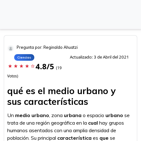
Pregunta por: Reginaldo Ahuatzi
Actualizado: 3 de Abril del 2021
Ciencias
4.8/5
star
star
star
star
star_border
(19
Votos)
qué es el medio urbano y
sus características
Un
medio urbano
, zona
urbana
o espacio
urbano
se
trata de una región geográfica en la
cual
hay grupos
humanos asentados con una amplia densidad de
población. Su principal
característica
es
que
se