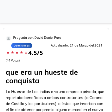
Pregunta por: David Daniel Pura
Actualizado: 21 de Marzo del 2021
Definiciones
4.5/5
star
star
star
star
star_border
(44 Votos)
que era un hueste de
conquista
La
Hueste
de Las Indias
era
una empresa privada, que
reportaba beneficios a ambos contratantes (la Corona
de Castilla y los particulares), a éstos que invertían con
el fin de obtener por premio alguna merced en el nuevo