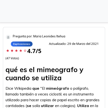
Pregunta por: Maria Leonides Itehua
Actualizado: 29 de Marzo del 2021
Explicaciones
4.7/5
star
star
star
star
star_border
(47 Votos)
qué es el mimeografo y
cuando se utiliza
Dice Wikipedia
que
"El
mimeógrafo
o polígrafo,
llamado también a veces ciclostil, es un instrumento
utilizado para hacer copias de papel escrito en grandes
cantidades (
se
solía
utilizar
en colegios).
Utiliza
en la