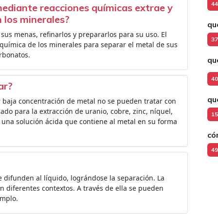
44
mediante reacciones químicas extrae y
 los minerales?
qu
 sus menas, refinarlos y prepararlos para su uso. El
37
 química de los minerales para separar el metal de sus
arbonatos.
qu
40
ar?
qu
r baja concentración de metal no se pueden tratar con
ado para la extracción de uranio, cobre, zinc, níquel,
15
n una solución ácida que contiene al metal en su forma
có
49
e difunden al líquido, lográndose la separación. La
en diferentes contextos. A través de ella se pueden
emplo.