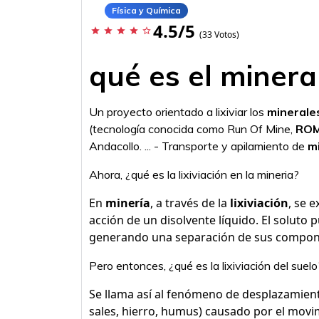
Física y Química
4.5/5
star
star
star
star
star_border
(33 Votos)
qué es el minera
Un proyecto orientado a lixiviar los
minerale
(tecnología conocida como Run Of Mine,
RO
Andacollo. ... - Transporte y apilamiento de
m
Ahora, ¿qué es la lixiviación en la mineria?
En
minería
, a través de la
lixiviación
, se 
acción de un disolvente líquido. El soluto p
generando una separación de sus compone
Pero entonces, ¿qué es la lixiviación del suelo
Se llama así al fenómeno de desplazamiento
sales, hierro, humus) causado por el movi