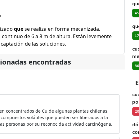
qu
45
?
qu
lizado
que
se realiza en forma mecanizada,
 continuo de 6 a 8 m de altura. Están levemente
17
 captación de las soluciones.
cu
me
cionadas encontradas
36
E
cu
po
en concentrados de Cu de algunas plantas chilenas,
20
 compuestos volátiles que pueden ser liberados a la
las personas por su reconocida actividad carcinógena.
dó
co