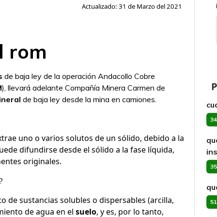
Actualizado: 31 de Marzo del 2021
l rom
s
de baja ley de la operación Andacollo Cobre
P
M
), llevará adelante Compañía Minera Carmen de
ineral
de baja ley desde la mina en camiones.
cu
34
extrae uno o varios solutos de un sólido, debido a la
qu
uede difundirse desde el sólido a la fase líquida,
in
ntes originales.
35
?
qu
 de sustancias solubles o dispersables (arcilla,
51
miento de agua en el
suelo
, y es, por lo tanto,