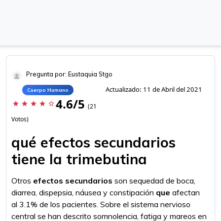
Pregunta por: Eustaquia Stgo
Actualizado: 11 de Abril del 2021
Cuerpo Humano
4.6/5
star
star
star
star
star_border
(21
Votos)
qué efectos secundarios
tiene la trimebutina
Otros
efectos secundarios
son sequedad de boca,
diarrea, dispepsia, náusea y constipación
que
afectan
al 3.1% de los pacientes. Sobre el sistema nervioso
central se han descrito somnolencia, fatiga y mareos en