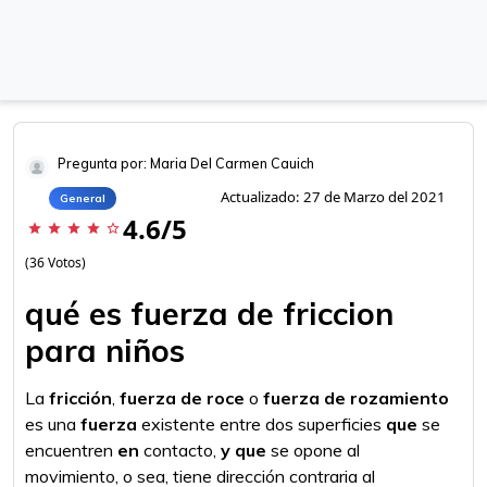
Pregunta por: Maria Del Carmen Cauich
Actualizado: 27 de Marzo del 2021
General
4.6/5
star
star
star
star
star_border
(36 Votos)
qué es fuerza de friccion
para niños
La
fricción
,
fuerza de roce
o
fuerza de rozamiento
es una
fuerza
existente entre dos superficies
que
se
encuentren
en
contacto,
y que
se opone al
movimiento, o sea, tiene dirección contraria al