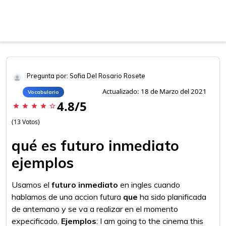
Pregunta por: Sofia Del Rosario Rosete
Actualizado: 18 de Marzo del 2021
Vocabulario
4.8/5
star
star
star
star
star_border
(13 Votos)
qué es futuro inmediato
ejemplos
Usamos el
futuro inmediato
en ingles cuando
hablamos de una accion futura
que
ha sido planificada
de antemano y se va a realizar en el momento
expecificado.
Ejemplos
: I am going to the cinema this