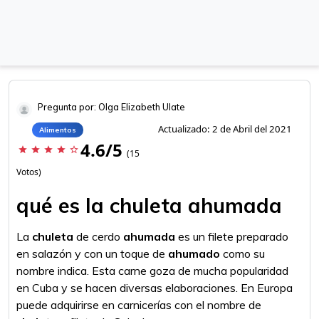
Pregunta por: Olga Elizabeth Ulate
Actualizado: 2 de Abril del 2021
Alimentos
4.6/5
star
star
star
star
star_border
(15
Votos)
qué es la chuleta ahumada
La
chuleta
de cerdo
ahumada
es un filete preparado
en salazón y con un toque de
ahumado
como su
nombre indica. Esta carne goza de mucha popularidad
en Cuba y se hacen diversas elaboraciones. En Europa
puede adquirirse en carnicerías con el nombre de