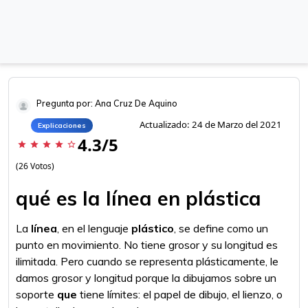
Pregunta por: Ana Cruz De Aquino
Actualizado: 24 de Marzo del 2021
Explicaciones
4.3/5
star
star
star
star
star_border
(26 Votos)
qué es la línea en plástica
La
línea
, en el lenguaje
plástico
, se define como un
punto en movimiento. No tiene grosor y su longitud es
ilimitada. Pero cuando se representa plásticamente, le
damos grosor y longitud porque la dibujamos sobre un
soporte
que
tiene límites: el papel de dibujo, el lienzo, o