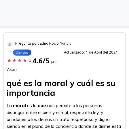
Pregunta por: Edna Rocio Nuriulu
Actualizado: 1 de Abril del 2021
Ciencias
4.6/5
star
star
star
star
star_border
(43
Votos)
qué es la moral y cuál es su
importancia
La
moral
es lo
que
nos permite a las personas
distinguir entre el bien y el mal, respetar la ley, y
brindarles a los demás un trato respetuoso y digno,
siendo en el plano de la conciencia donde se dirime esta