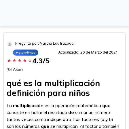
Pregunta por: Martha Lau Irazoqui
Actualizado: 20 de Marzo del 2021
Matemáticas
4.3/5
star
star
star
star
star_border
(34 Votos)
qué es la multiplicación
definición para niños
La
multiplicación
es la operación matemática
que
consiste en hallar el resultado
de
sumar un número
tantas veces como indique otro. Los factores (a y b)
son los números
que
se multiplican. Al factor a también