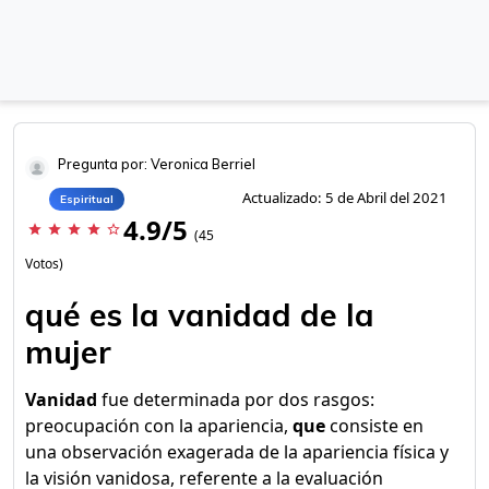
Pregunta por: Veronica Berriel
Actualizado: 5 de Abril del 2021
Espiritual
4.9/5
star
star
star
star
star_border
(45
Votos)
qué es la vanidad de la
mujer
Vanidad
fue determinada por dos rasgos:
preocupación con la apariencia,
que
consiste en
una observación exagerada de la apariencia física y
la visión vanidosa, referente a la evaluación