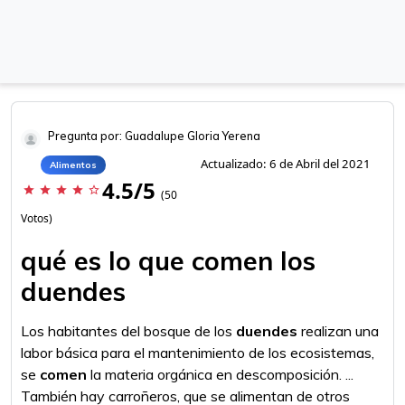
Pregunta por: Guadalupe Gloria Yerena
Actualizado: 6 de Abril del 2021
Alimentos
4.5/5
star
star
star
star
star_border
(50
Votos)
qué es lo que comen los
duendes
Los habitantes del bosque de los
duendes
realizan una
labor básica para el mantenimiento de los ecosistemas,
se
comen
la materia orgánica en descomposición. ...
También hay carroñeros, que se alimentan de otros