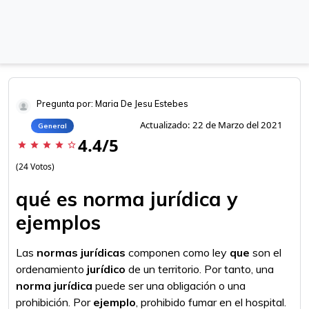
Pregunta por: Maria De Jesu Estebes
Actualizado: 22 de Marzo del 2021
General
4.4/5
star
star
star
star
star_border
(24 Votos)
qué es norma jurídica y
ejemplos
Las
normas jurídicas
componen como ley
que
son el
ordenamiento
jurídico
de un territorio. Por tanto, una
norma jurídica
puede ser una obligación o una
prohibición. Por
ejemplo
, prohibido fumar en el hospital.