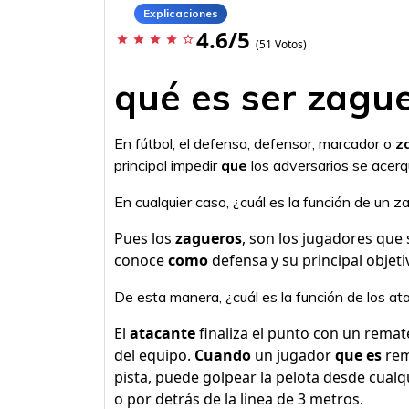
Explicaciones
4.6/5
star
star
star
star
star_border
(51 Votos)
qué es ser zagu
En fútbol, el defensa, defensor, marcador o
z
principal impedir
que
los adversarios se acerq
En cualquier caso, ¿cuál es la función de un z
Pues los
zagueros
, son los jugadores que s
conoce
como
defensa y su principal objeti
De esta manera, ¿cuál es la función de los at
El
atacante
finaliza el punto con un remat
del equipo.
Cuando
un jugador
que es
rem
pista, puede golpear la pelota desde cualq
o por detrás de la linea de 3 metros.