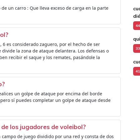
o de un carro : Que lleva exceso de carga en la parte
cu
di
44
ol?
qu
5, 6 es considerado zaguero, por el hecho de ser
33
e divide la zona de ataque delantera. Los defensas o
ben recibir el saque y los remates, pasándole la
cu
41
o?
realices un golpe de ataque por encima del borde
, pero sí puedes completar un golpe de ataque desde
.
 de los jugadores de voleibol?
n campo de juego dividido por una red y consta de dos