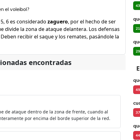
43
n el voleibol?
qu
 5, 6 es considerado
zaguero
, por el hecho de ser
ue divide la zona de ataque delantera. Los defensas
21
. Deben recibir el saque y los remates, pasándole la
qu
29
cionadas encontradas
E
qu
49
cu
e de ataque dentro de la zona de frente, cuando al
37
teramente por encima del borde superior de la red.
qu
44