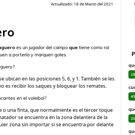
Actualizado: 18 de Marzo del 2021
ero
aguero
​ es un jugador del campo
que
tiene como rol
P
uen a portería y marquen goles.
qu
aguero?
18
e ubican en las posiciones 5, 6, y 1. También se les
vo es recibir los saques y bloquear los remates.
cu
43
acantes en el voleibol?
qu
e o una finta, que normalmente es el tercer toque
atador se encuentra en la zona delantera de la
21
uier zona sin importar si se encuentra por delante
qu