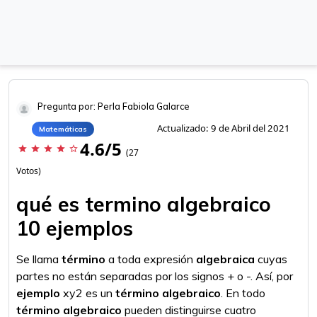
Pregunta por: Perla Fabiola Galarce
Actualizado: 9 de Abril del 2021
Matemáticas
4.6/5
star
star
star
star
star_border
(27
Votos)
qué es termino algebraico
10 ejemplos
Se llama
término
a toda expresión
algebraica
cuyas
partes no están separadas por los signos + o -. Así, por
ejemplo
xy2 es un
término algebraico
. En todo
término algebraico
pueden distinguirse cuatro