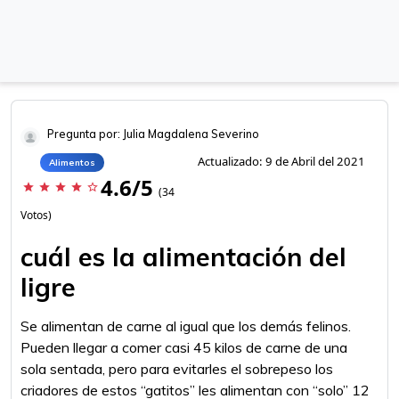
Pregunta por: Julia Magdalena Severino
Actualizado: 9 de Abril del 2021
Alimentos
4.6/5
star
star
star
star
star_border
(34
Votos)
cuál es la alimentación del
ligre
Se alimentan de carne al igual que los demás felinos.
Pueden llegar a comer casi 45 kilos de carne de una
sola sentada, pero para evitarles el sobrepeso los
criadores de estos “gatitos” les alimentan con “solo” 12