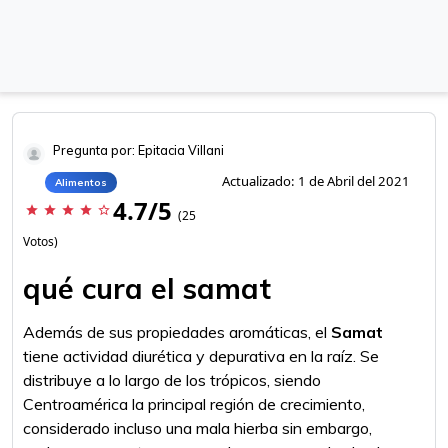
Pregunta por: Epitacia Villani
Actualizado: 1 de Abril del 2021
Alimentos
4.7/5
star
star
star
star
star_border
(25
Votos)
qué cura el samat
Además de sus propiedades aromáticas, el
Samat
tiene actividad diurética y depurativa en la raíz. Se
distribuye a lo largo de los trópicos, siendo
Centroamérica la principal región de crecimiento,
considerado incluso una mala hierba sin embargo,