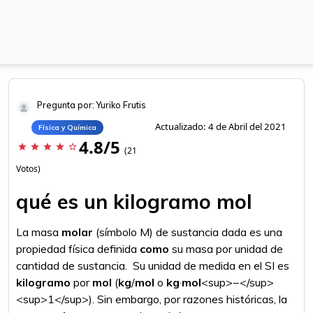
Pregunta por: Yuriko Frutis
Actualizado: 4 de Abril del 2021
Física y Química
4.8/5
star
star
star
star
star_border
(21
Votos)
qué es un kilogramo mol
La masa
molar
(símbolo M) de sustancia dada es una
propiedad física definida
como
su masa por unidad de
cantidad de sustancia. ​ Su unidad de medida en el SI es
kilogramo
por
mol
(
kg
/
mol
o
kg
·
mol
<sup>−</sup>
<sup>1</sup>). Sin embargo, por razones históricas, la