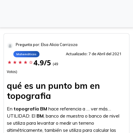
Pregunta por: Elsa Alicia Carrizoza
Actualizado: 7 de Abril del 2021
Matemáticas
4.9/5
star
star
star
star
star_border
(49
Votos)
qué es un punto bm en
topografia
En
topografía BM
hace referencia a … ver más…
UTILIDAD: El
BM
, banco de muestra o banco de nivel
se utiliza para levantar o medir un terreno
altimétricamente, también se utiliza para calcular las