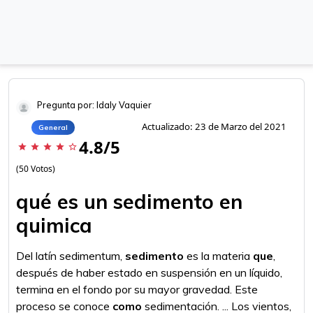
Pregunta por: Idaly Vaquier
Actualizado: 23 de Marzo del 2021
General
4.8/5
star
star
star
star
star_border
(50 Votos)
qué es un sedimento en
quimica
Del latín sedimentum,
sedimento
es la materia
que
,
después de haber estado en suspensión en un líquido,
termina en el fondo por su mayor gravedad. Este
proceso se conoce
como
sedimentación. ... Los vientos,